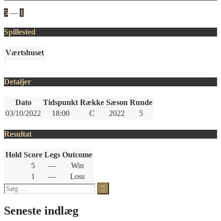
5
—
1
Spillested
Værtshuset
Detaljer
Dato
Tidspunkt
Række
Sæson
Runde
03/10/2022
18:00
C
2022
5
Resultat
Hold
Score
Legs
Outcome
5
—
Win
1
—
Loss
Søg
efter:
Seneste indlæg