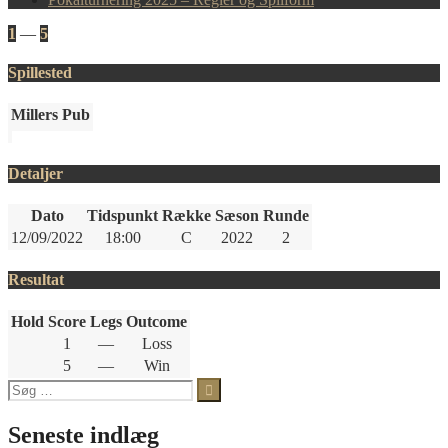
1
—
5
Spillested
Millers Pub
Detaljer
Dato
Tidspunkt
Række
Sæson
Runde
12/09/2022
18:00
C
2022
2
Resultat
Hold
Score
Legs
Outcome
1
—
Loss
5
—
Win
Søg
efter:
Seneste indlæg