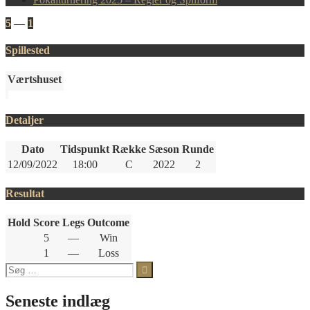
5
—
1
Spillested
Værtshuset
Detaljer
Dato
Tidspunkt
Række
Sæson
Runde
12/09/2022
18:00
C
2022
2
Resultat
Hold
Score
Legs
Outcome
5
—
Win
1
—
Loss
Søg
efter:
Seneste indlæg