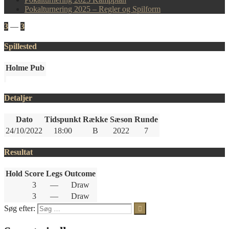
Pokalturnering 2025 – Regler og Spilform
3
—
3
Spillested
Holme Pub
Detaljer
Dato
Tidspunkt
Række
Sæson
Runde
24/10/2022
18:00
B
2022
7
Resultat
Hold
Score
Legs
Outcome
3
—
Draw
3
—
Draw
Søg efter: