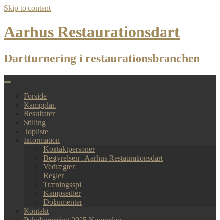
Skip to content
Aarhus Restaurationsdart
Dartturnering i restaurationsbranchen
Forside
Kampplan
Resultater
Stilling
Topliste
Information
Kontaktpersoner
Bestyrelsen i Aarhus Restaurationsdart
Vedtægter
Regler
Træningsspil
Kampsedler
Dokumenter
Kontakt
Pokalturnering 2025 Kampplan