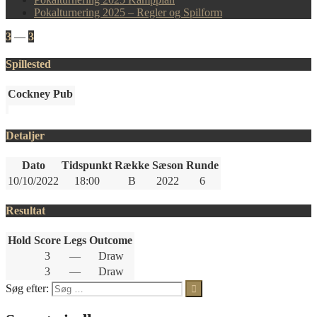
Pokalturnering 2025 – Regler og Spilform
3
—
3
Spillested
Cockney Pub
Detaljer
Dato
Tidspunkt
Række
Sæson
Runde
10/10/2022
18:00
B
2022
6
Resultat
Hold
Score
Legs
Outcome
3
—
Draw
3
—
Draw
Søg efter: