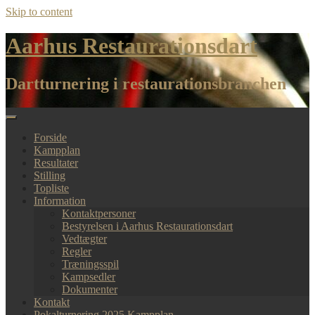
Skip to content
Aarhus Restaurationsdart
Dartturnering i restaurationsbranchen
Forside
Kampplan
Resultater
Stilling
Topliste
Information
Kontaktpersoner
Bestyrelsen i Aarhus Restaurationsdart
Vedtægter
Regler
Træningsspil
Kampsedler
Dokumenter
Kontakt
Pokalturnering 2025 Kampplan