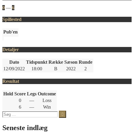
0
—
6
Spillested
Pub'en
Detaljer
Dato
Tidspunkt
Række
Sæson
Runde
12/09/2022
18:00
B
2022
2
Resultat
Hold
Score
Legs
Outcome
0
—
Loss
6
—
Win
Søg
efter:
Seneste indlæg