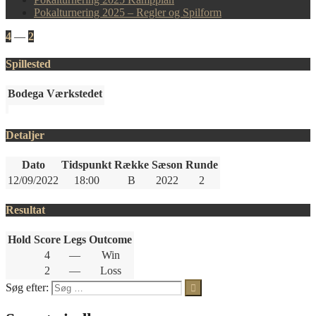
Pokalturnering 2025 – Regler og Spilform
4
—
2
Spillested
Bodega Værkstedet
Detaljer
Dato
Tidspunkt
Række
Sæson
Runde
12/09/2022
18:00
B
2022
2
Resultat
Hold
Score
Legs
Outcome
4
—
Win
2
—
Loss
Søg efter: