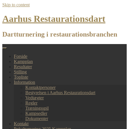
Skip to content
Aarhus Restaurationsdart
Dartturnering i restaurationsbranchen
Forside
Kampplan
Resultater
Stilling
Topliste
Information
Kontaktpersoner
Bestyrelsen i Aarhus Restaurationsdart
Vedtægter
Regler
Træningsspil
Kampsedler
Dokumenter
Kontakt
Pokalturnering 2025 Kampplan