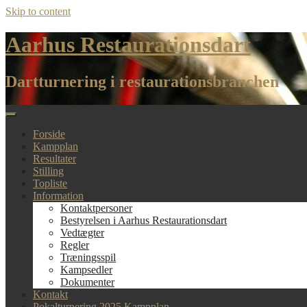
Skip to content
Aarhus Restaurationsdart
Dartturnering i restaurationsbranchen
Forside
Kampplan
Resultater
Stilling
Topliste
Information
Kontaktpersoner
Bestyrelsen i Aarhus Restaurationsdart
Vedtægter
Regler
Træningsspil
Kampsedler
Dokumenter
Kontakt
Pokalturnering 2025 Kampplan