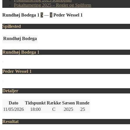
Pokalturnering 2025 – Regler og Spilform
Rundhøj Bodega 1
5
—
1
Peder Wessel 1
Spillested
Rundhøj Bodega
Rundhøj Bodega 1
Peder Wessel 1
Detaljer
Dato
Tidspunkt
Række
Sæson
Runde
11/05/2026
18:00
C
2025
25
Resultat