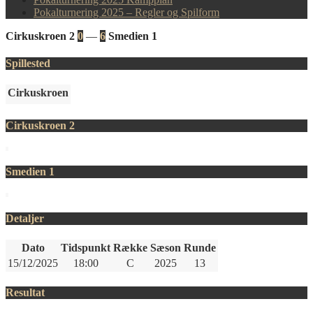
Pokalturnering 2025 – Regler og Spilform
Cirkuskroen 2
0
—
6
Smedien 1
Spillested
Cirkuskroen
Cirkuskroen 2
Smedien 1
Detaljer
Dato
Tidspunkt
Række
Sæson
Runde
15/12/2025
18:00
C
2025
13
Resultat