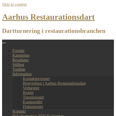
Skip to content
Aarhus Restaurationsdart
Dartturnering i restaurationsbranchen
Forside
Kampplan
Resultater
Stilling
Topliste
Information
Kontaktpersoner
Bestyrelsen i Aarhus Restaurationsdart
Vedtægter
Regler
Træningsspil
Kampsedler
Dokumenter
Kontakt
Pokalturnering 2025 Kampplan