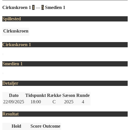
Cirkuskroen 1
1
—
5
Smedien 1
Spillested
Cirkuskroen
Cirkuskroen 1
Smedien 1
Detaljer
Dato
Tidspunkt
Række
Sæson
Runde
22/09/2025
18:00
C
2025
4
Resultat
Hold
Score
Outcome