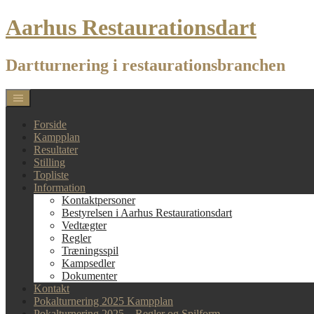
Skip
Aarhus Restaurationsdart
to
content
Dartturnering i restaurationsbranchen
Forside
Kampplan
Resultater
Stilling
Topliste
Information
Kontaktpersoner
Bestyrelsen i Aarhus Restaurationsdart
Vedtægter
Regler
Træningsspil
Kampsedler
Dokumenter
Kontakt
Pokalturnering 2025 Kampplan
Pokalturnering 2025 – Regler og Spilform