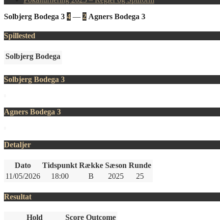
Solbjerg Bodega 3
4
—
2
Agners Bodega 3
Spillested
Solbjerg Bodega
Solbjerg Bodega 3
Agners Bodega 3
Detaljer
Dato
Tidspunkt
Række
Sæson
Runde
11/05/2026
18:00
B
2025
25
Resultat
Hold
Score
Outcome