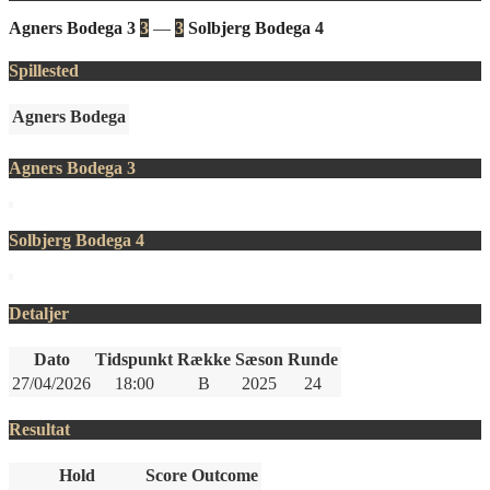
Agners Bodega 3
3
—
3
Solbjerg Bodega 4
Spillested
Agners Bodega
Agners Bodega 3
Solbjerg Bodega 4
Detaljer
Dato
Tidspunkt
Række
Sæson
Runde
27/04/2026
18:00
B
2025
24
Resultat
Hold
Score
Outcome