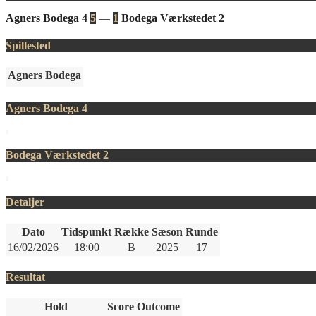
Agners Bodega 4
5
—
1
Bodega Værkstedet 2
Spillested
Agners Bodega
Agners Bodega 4
Bodega Værkstedet 2
Detaljer
Dato
Tidspunkt
Række
Sæson
Runde
16/02/2026
18:00
B
2025
17
Resultat
Hold
Score
Outcome