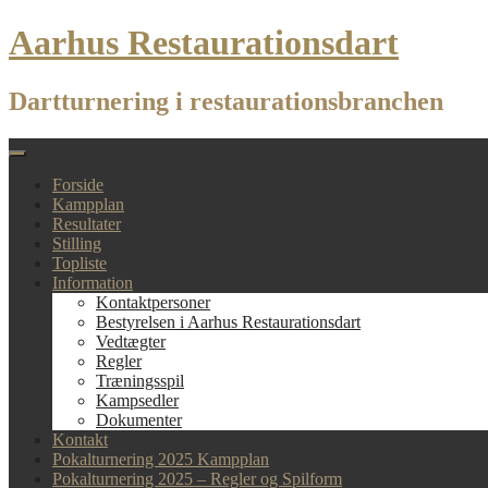
Skip
Aarhus Restaurationsdart
to
content
Dartturnering i restaurationsbranchen
Forside
Kampplan
Resultater
Stilling
Topliste
Information
Kontaktpersoner
Bestyrelsen i Aarhus Restaurationsdart
Vedtægter
Regler
Træningsspil
Kampsedler
Dokumenter
Kontakt
Pokalturnering 2025 Kampplan
Pokalturnering 2025 – Regler og Spilform