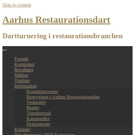
Skip to content
Aarhus Restaurationsdart
Dartturnering i restaurationsbranchen
Forside
Kampplan
Resultater
Stilling
Topliste
Information
Kontaktpersoner
Bestyrelsen i Aarhus Restaurationsdart
Vedtægter
Regler
Træningsspil
Kampsedler
Dokumenter
Kontakt
Pokalturnering 2025 Kampplan