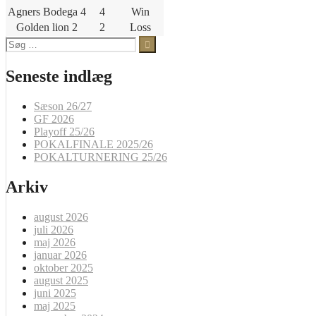
Agners Bodega 4
4
Win
Golden lion 2
2
Loss
Søg
efter:
Seneste indlæg
Sæson 26/27
GF 2026
Playoff 25/26
POKALFINALE 2025/26
POKALTURNERING 25/26
Arkiv
august 2026
juli 2026
maj 2026
januar 2026
oktober 2025
august 2025
juni 2025
maj 2025