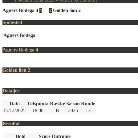
Agners Bodega 4
4
—
2
Golden lion 2
Spillested
Agners Bodega
Agners Bodega 4
Golden lion 2
Detaljer
Dato
Tidspunkt
Række
Sæson
Runde
15/12/2025
18:00
B
2025
13
Resultat
Hold
Score
Outcome