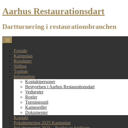
Skip
Aarhus Restaurationsdart
to
content
Dartturnering i restaurationsbranchen
Forside
Kampplan
Resultater
Stilling
Topliste
Information
Kontaktpersoner
Bestyrelsen i Aarhus Restaurationsdart
Vedtægter
Regler
Træningsspil
Kampsedler
Dokumenter
Kontakt
Pokalturnering 2025 Kampplan
Pokalturnering 2025 – Regler og Spilform