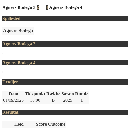
Agners Bodega 3
2
—
4
Agners Bodega 4
Spillested
Agners Bodega
Agners Bodega 3
Agners Bodega 4
Detaljer
Dato
Tidspunkt
Række
Sæson
Runde
01/09/2025
18:00
B
2025
1
Resultat
Hold
Score
Outcome