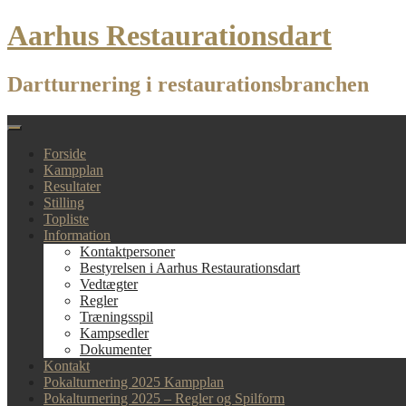
Skip
Aarhus Restaurationsdart
to
content
Dartturnering i restaurationsbranchen
Forside
Kampplan
Resultater
Stilling
Topliste
Information
Kontaktpersoner
Bestyrelsen i Aarhus Restaurationsdart
Vedtægter
Regler
Træningsspil
Kampsedler
Dokumenter
Kontakt
Pokalturnering 2025 Kampplan
Pokalturnering 2025 – Regler og Spilform