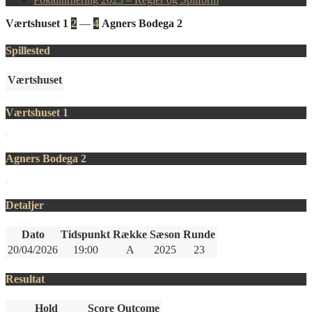
Værtshuset 1
2
—
4
Agners Bodega 2
Spillested
Værtshuset
Værtshuset 1
Agners Bodega 2
Detaljer
Dato
Tidspunkt
Række
Sæson
Runde
20/04/2026
19:00
A
2025
23
Resultat
Hold
Score
Outcome