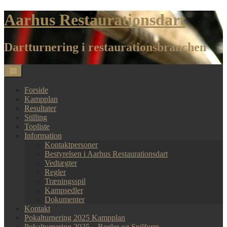
Skip
Aarhus Restaurationsdart
to
content
Dartturnering i restaurationsbranchen
Forside
Kampplan
Resultater
Stilling
Topliste
Information
Kontaktpersoner
Bestyrelsen i Aarhus Restaurationsdart
Vedtægter
Regler
Træningsspil
Kampsedler
Dokumenter
Kontakt
Pokalturnering 2025 Kampplan
Pokalturnering 2025 – Regler og Spilform