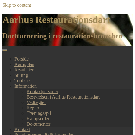
Skip to content
Aarhus Restaurationsdart
Dartturnering i restaurationsbranchen
Forside
Kampplan
Resultater
Stilling
Topliste
Information
Kontaktpersoner
Bestyrelsen i Aarhus Restaurationsdart
Vedtægter
Regler
Træningsspil
Kampsedler
Dokumenter
Kontakt
Pokalturnering 2025 Kampplan