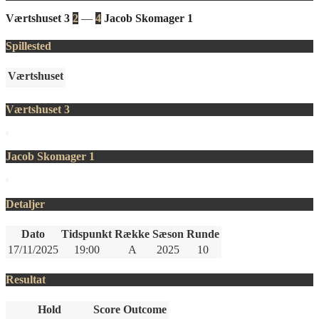
Værtshuset 3
2
—
4
Jacob Skomager 1
Spillested
Værtshuset
Værtshuset 3
Jacob Skomager 1
Detaljer
Dato
Tidspunkt
Række
Sæson
Runde
17/11/2025
19:00
A
2025
10
Resultat
Hold
Score
Outcome