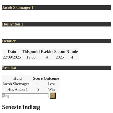
Jacob Skomager 1
Hos Anton 1
Detaljer
Dato
Tidspunkt
Række
Sæson
Runde
22/09/2025
19:00
A
2025
4
Resultat
Hold
Score
Outcome
Jacob Skomager 1
1
Loss
Hos Anton 1
5
Win
Søg
efter:
Seneste indlæg