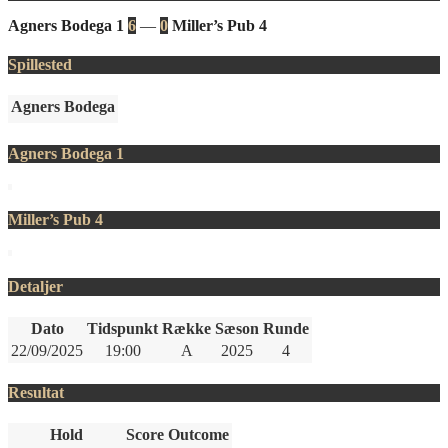
Agners Bodega 1
6
—
0
Miller’s Pub 4
Spillested
Agners Bodega
Agners Bodega 1
Miller’s Pub 4
Detaljer
Dato
Tidspunkt
Række
Sæson
Runde
22/09/2025
19:00
A
2025
4
Resultat
Hold
Score
Outcome