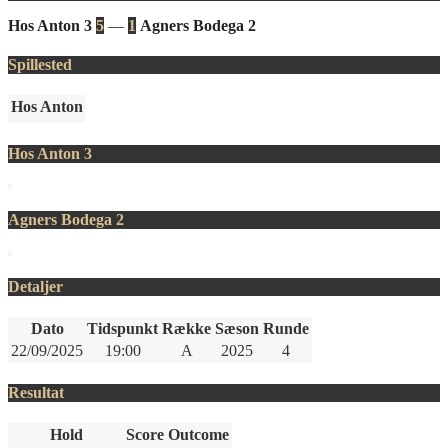
Hos Anton 3
5
—
1
Agners Bodega 2
Spillested
Hos Anton
Hos Anton 3
Agners Bodega 2
Detaljer
Dato
Tidspunkt
Række
Sæson
Runde
22/09/2025
19:00
A
2025
4
Resultat
Hold
Score
Outcome