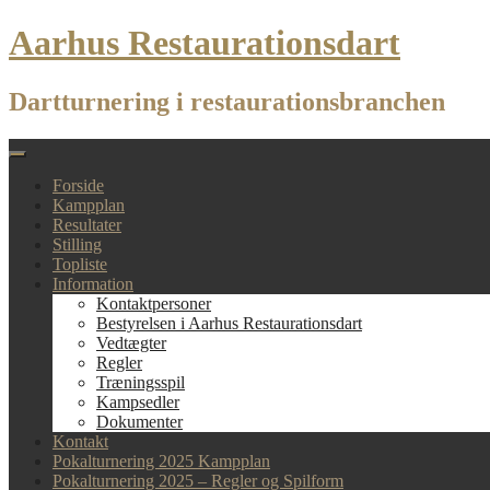
Skip
Aarhus Restaurationsdart
to
content
Dartturnering i restaurationsbranchen
Forside
Kampplan
Resultater
Stilling
Topliste
Information
Kontaktpersoner
Bestyrelsen i Aarhus Restaurationsdart
Vedtægter
Regler
Træningsspil
Kampsedler
Dokumenter
Kontakt
Pokalturnering 2025 Kampplan
Pokalturnering 2025 – Regler og Spilform