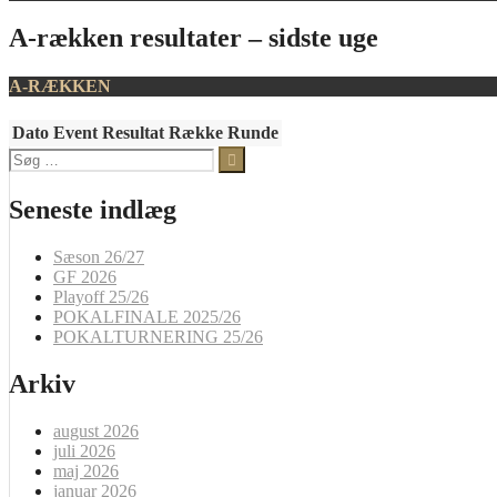
A-rækken resultater – sidste uge
A-RÆKKEN
Dato
Event
Resultat
Række
Runde
Søg
efter:
Seneste indlæg
Sæson 26/27
GF 2026
Playoff 25/26
POKALFINALE 2025/26
POKALTURNERING 25/26
Arkiv
august 2026
juli 2026
maj 2026
januar 2026