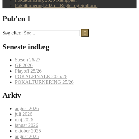
Pokalturnering 2025 – Regler og Spilform
Pub’en 1
Søg efter:
Seneste indlæg
Sæson 26/27
GF 2026
Playoff 25/26
POKALFINALE 2025/26
POKALTURNERING 25/26
Arkiv
august 2026
juli 2026
maj 2026
januar 2026
oktober 2025
august 2025