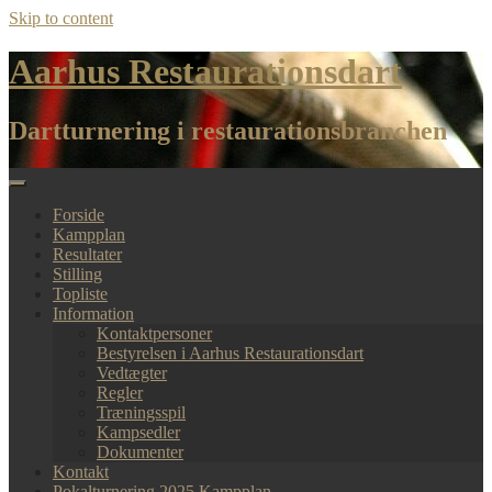
Skip to content
Aarhus Restaurationsdart
Dartturnering i restaurationsbranchen
Forside
Kampplan
Resultater
Stilling
Topliste
Information
Kontaktpersoner
Bestyrelsen i Aarhus Restaurationsdart
Vedtægter
Regler
Træningsspil
Kampsedler
Dokumenter
Kontakt
Pokalturnering 2025 Kampplan