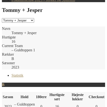
Tommy + Jesper
Navn
Tommy + Jesper
Hurtigste
16
Current Team
– Guldtoppen 1
Rækker
B
Sæsoner
2023
Statistik
B
Hurtigste
Højeste
Sæson
Hold
180ere
Checkout
sæt
lukker
– Guldtoppen
2023
0
16
0
0