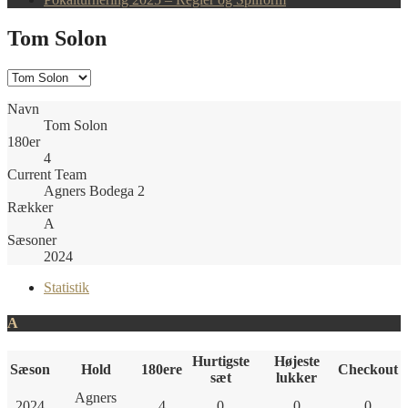
Tom Solon
Navn
Tom Solon
180er
4
Current Team
Agners Bodega 2
Rækker
A
Sæsoner
2024
Statistik
A
Hurtigste
Højeste
Sæson
Hold
180ere
Checkout
sæt
lukker
Agners
2024
4
0
0
0