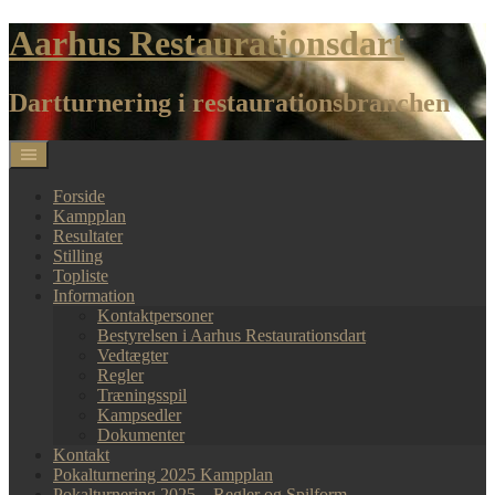
Skip
Aarhus Restaurationsdart
to
content
Dartturnering i restaurationsbranchen
Forside
Kampplan
Resultater
Stilling
Topliste
Information
Kontaktpersoner
Bestyrelsen i Aarhus Restaurationsdart
Vedtægter
Regler
Træningsspil
Kampsedler
Dokumenter
Kontakt
Pokalturnering 2025 Kampplan
Pokalturnering 2025 – Regler og Spilform