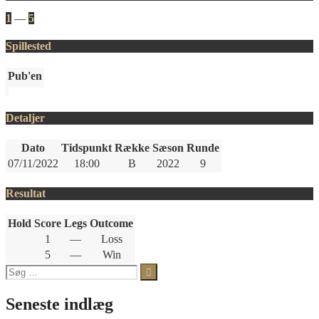
1
—
5
Spillested
Pub'en
Detaljer
Dato
Tidspunkt
Række
Sæson
Runde
07/11/2022
18:00
B
2022
9
Resultat
Hold
Score
Legs
Outcome
1
—
Loss
5
—
Win
Søg
efter:
Seneste indlæg