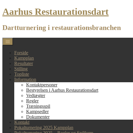
Skip
Aarhus Restaurationsdart
to
content
Dartturnering i restaurationsbranchen
Forside
Kampplan
Resultater
Stilling
Topliste
Information
Kontaktpersoner
Bestyrelsen i Aarhus Restaurationsdart
Vedtægter
Regler
Træningsspil
Kampsedler
Dokumenter
Kontakt
Pokalturnering 2025 Kampplan
Pokalturnering 2025 – Regler og Spilform