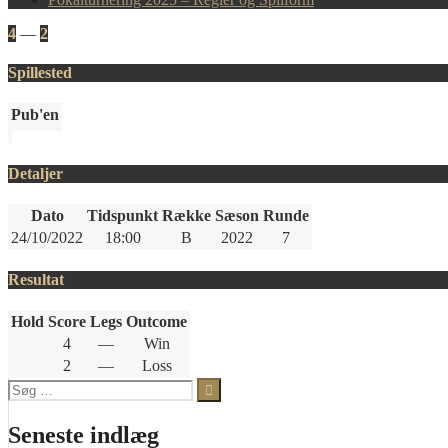
4
—
2
Spillested
Pub'en
Detaljer
Dato
Tidspunkt
Række
Sæson
Runde
24/10/2022
18:00
B
2022
7
Resultat
Hold
Score
Legs
Outcome
4
—
Win
2
—
Loss
Søg
efter:
Seneste indlæg